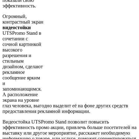
показали свою
эффективность.
Огромный,
контрастный экран
видеостойки
UTSPromo Stand в
сочетании с
сочной картинкой
высокого
разрешения и
стильным
дизайном, сделают
рекламное
сообщение ярким
и
запоминающимся.
А расположение
экрана на уровне
глаз человека, выгодно выделит её на фоне других средств
предоставления рекламной информации.
Видеостойка UTSPromo Stand позволит повысить
эффективность промо акции, привлечь больше посетителей на
выставку или другое мероприятие, расскажет необходимую
информацию о товаре, или услуге, поможет сориентироваться