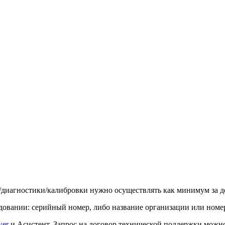
и/диагностики/калибровки нужно осуществлять как минимум за д
овании: серийный номер, либо название организации или номер
wer
и Асистент. Запрос на договор технической поддержки можно