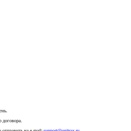
ень.
 договора.
 отправить на e-mail:
support@unitsys.ru
.