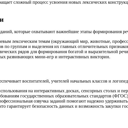
ащает сложный процесс усвоения новых лексических конструкци
ти
аданий, которые охватывают важнейшие этапы формирования ре
чевым лексическим темам (окружающий мир, животные, професси
в по группам и выделения их главных отличительных признако
ических рядов для формирования богатой и выразительной речи
ных развивающих мини-игр и интерактивных викторин.
еспечивает воспитателей, учителей начальных классов и логоп
использования на интерактивных досках, сенсорных столах и пе
ебованиям государственных образовательных стандартов (ФГОС)
рофессиональная озвучка заданий помогают надежно удерживат
 что гарантирует безопасность данных и возможность закупки 