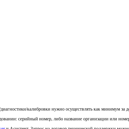
и/диагностики/калибровки нужно осуществлять как минимум за д
овании: серийный номер, либо название организации или номер
wer
и Асистент. Запрос на договор технической поддержки можно