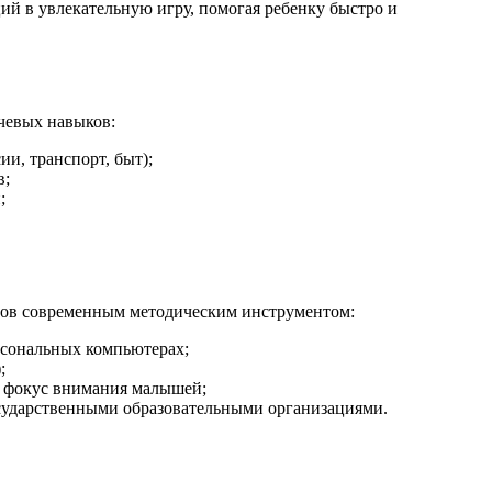
й в увлекательную игру, помогая ребенку быстро и
чевых навыков:
и, транспорт, быт);
в;
;
едов современным методическим инструментом:
рсональных компьютерах;
;
ь фокус внимания малышей;
государственными образовательными организациями.