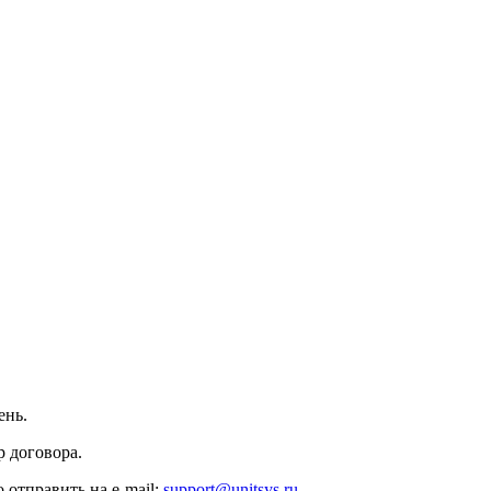
ень.
 договора.
 отправить на e-mail:
support@unitsys.ru
.