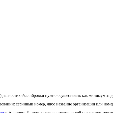
и/диагностики/калибровки нужно осуществлять как минимум за д
овании: серийный номер, либо название организации или номер
wer
и Асистент. Запрос на договор технической поддержки можно