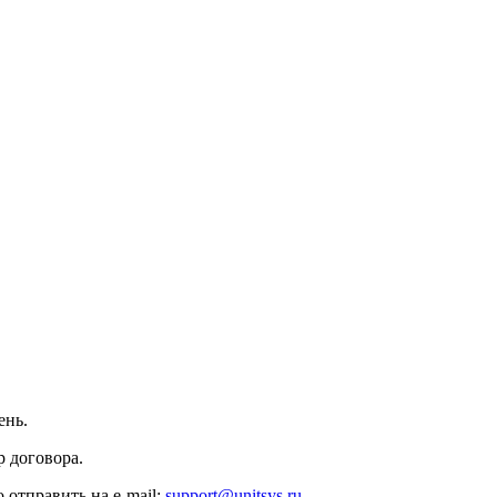
ень.
 договора.
 отправить на e-mail:
support@unitsys.ru
.