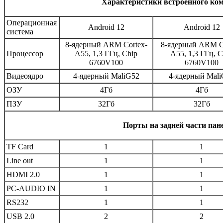
Характеристики встроенного ко
Операционная
Android 12
Android 12
система
8-ядерный ARM Cortex-
8-ядерный ARM C
Процессор
A55, 1,3 ГГц, Chip
A55, 1,3 ГГц, C
6760V100
6760V100
Видеоядро
4-ядерный MaliG52
4-ядерный Mal
ОЗУ
4Гб
4Гб
ПЗУ
32Гб
32Гб
Порты на задней части пан
TF Card
1
1
Line out
1
1
HDMI 2.0
1
1
PC-AUDIO IN
1
1
RS232
1
1
USB 2.0
2
2