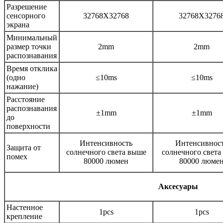
Разрешение
сенсорного
32768X32768
32768X3276
экрана
Минимальный
размер точки
2mm
2mm
распознавания
Время отклика
(одно
≤10ms
≤10ms
нажание)
Расстояние
распознавания
±1mm
±1mm
до
поверхности
Интенсивность
Интенсивнос
Защита от
солнечного света выше
солнечного света
помех
80000 люмен
80000 люме
Аксесуары
Настенное
1pcs
1pcs
крепление