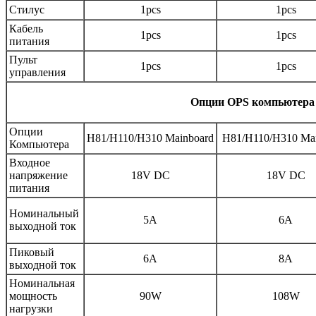
Стилус
1pcs
1pcs
Кабель
1pcs
1pcs
питания
Пульт
1pcs
1pcs
управления
Опции OPS компьютера
Опции
H81/H110/H310 Mainboard
H81/H110/H310 Ma
Компьютера
Входное
напряжение
18V DC
18V DC
питания
Номинальный
5A
6A
выходной ток
Пиковый
6A
8A
выходной ток
Номинальная
мощность
90W
108W
нагрузки