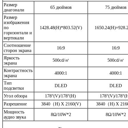
Размер
65 дюймов
75 дюймов
диагонали
Размер
изображения
по
1428.48(H)*803.52(V)
1650.24(H)×928.
горизонтали и
вертикали
Соотношение
16:9
16:9
сторон экрана
Яркость
500cd/㎡
500cd/㎡
экрана
Контрастность
4000:1
4000:1
экрана
Тип
DLED
DLED
подсветки
Угол обзора
178°(V)/178°(H)
178°(V)/178°(
Разрешение
3840（H) X 2160(V)
3840（H) X 216
Мощность
8Ω/10W*2
8Ω/10W*2
аудио звука