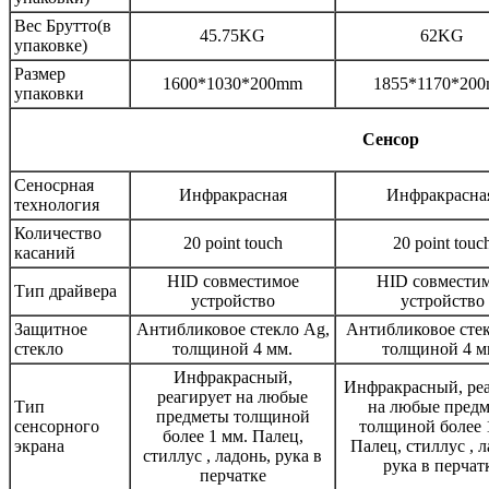
Вес Брутто(в
45.75KG
62KG
упаковке)
Размер
1600*1030*200mm
1855*1170*20
упаковки
Сенсор
Сеносрная
Инфракрасная
Инфракрасна
технология
Количество
20 point touch
20 point touc
касаний
HID совместимое
HID совмести
Тип драйвера
устройство
устройство
Защитное
Антибликовое стекло Ag,
Антибликовое стек
стекло
толщиной 4 мм.
толщиной 4 м
Инфракрасный,
Инфракрасный, ре
реагирует на любые
Тип
на любые пред
предметы толщиной
сенсорного
толщиной более 
более 1 мм. Палец,
экрана
Палец, стиллус , л
стиллус , ладонь, рука в
рука в перчат
перчатке