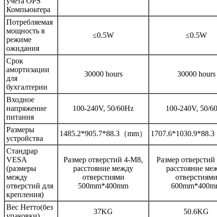
учета OPS
Компьюьтера
Потребляемая
мощность в
≤0.5W
≤0.5W
режиме
ожидания
Срок
амортизации
30000 hours
30000 hours
для
бухгалтерии
Входное
напряжение
100-240V, 50/60Hz
100-240V, 50/6
питания
Размеры
1485.2*905.7*88.3（mm）
1707.6*1030.9*88
устройства
Стандрар
VESA
Размер отверстий 4-M8,
Размер отверстий
(размеры
расстояние между
расстояние ме
между
отверстиями
отверстиям
отверстий для
500mm*400mm
600mm*400m
крепления)
Вес Нетто(без
37KG
50.6KG
упаковки)